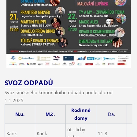
SVOZ ODPADŮ
Svoz směsného komunalního odpadu podle ulic od
1.1.2025
Rodinné
N.u.
M.č.
Da.
domy
út - lichý
Kaňk
Kaňk
11.8.