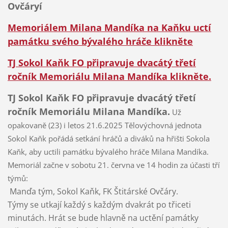
Ovčáry
í
Memoriálem Milana Mandíka na Kaňku uctí
památku svého bývalého hráče klikněte
TJ Sokol Kaňk FO připravuje dvacátý třetí
ročník Memoriálu Milana Mandíka klikněte.
TJ Sokol Kaňk FO připravuje dvacátý třetí
ročník Memoriálu Milana Mandíka.
Už
opakovaně (23) i letos 21.6.2025 Tělovýchovná jednota
Sokol Kaňk pořádá setkání hráčů a diváků na hřišti Sokola
Kaňk, aby uctili památku bývalého hráče Milana Mandíka.
Memoriál začne v sobotu 21. června ve 14 hodin za účasti tří
týmů:
Manďa tým, Sokol Kaňk, FK Štitárské Ovčáry.
Týmy se utkají každý s každým dvakrát po třiceti
minutách. Hrát se bude hlavně na uctění památky