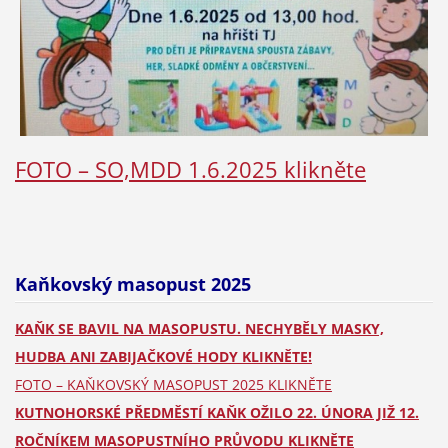
FOTO – SO,MDD 1.6.2025 klikněte
Kaňkovský masopust 2025
KAŇK SE BAVIL NA MASOPUSTU. NECHYBĚLY MASKY,
HUDBA ANI ZABIJAČKOVÉ HODY KLIKNĚTE!
FOTO – KAŇKOVSKÝ MASOPUST 2025 KLIKNĚTE
KUTNOHORSKÉ PŘEDMĚSTÍ KAŇK OŽILO 22. ÚNORA JIŽ 12.
ROČNÍKEM MASOPUSTNÍHO PRŮVODU KLIKNĚTE