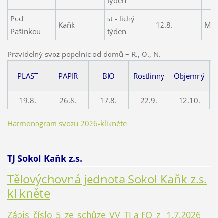
týden
Pod
st - lichý
Kaňk
12.8.
Mul
Pašinkou
týden
Pravidelný svoz popelnic od domů + R., O., N.
N
PLAST
PAPÍR
BIO
Rostlinný
Objemný
19.8.
26.8.
17.8.
22.9.
12.10.
Harmonogram svozu 2026-klikněte
TJ Sokol Kaňk z.s.
Tělovýchovná jednota Sokol Kaňk z.s.
klikněte
Zápis_číslo_5_ze_schůze_VV_TJ a FO_z_ 1.7.2026