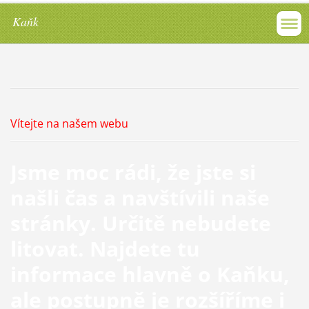
Kaňk
Vítejte na našem webu
Jsme moc rádi, že jste si
našli čas a navštívili naše
stránky. Určitě nebudete
litovat. Najdete tu
informace hlavně o Kaňku,
ale postupně je rozšíříme i