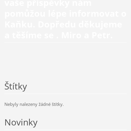
vaše příspěvky nám
pomůžou lépe informovat o
Kaňku. Dopředu děkujeme
a těšíme se . Miro a Petr.
Štítky
Nebyly nalezeny žádné štítky.
Novinky